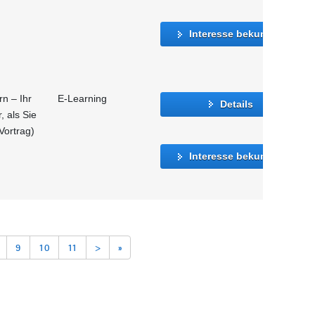
Interesse bekunden
n – Ihr
E-Learning
Details
, als Sie
Vortrag)
Interesse bekunden
9
10
11
>
»