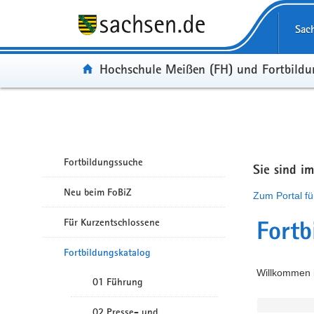
Portalübergreifende Navigation
Sac
Portal:
Hochschule Meißen (FH) und Fortbild
Fortbildungssuche
Sie sind i
Neu beim FoBiZ
Zum Portal fü
Für Kurzentschlossene
Fortb
Fortbildungskatalog
Willkommen i
01 Führung
02 Presse- und