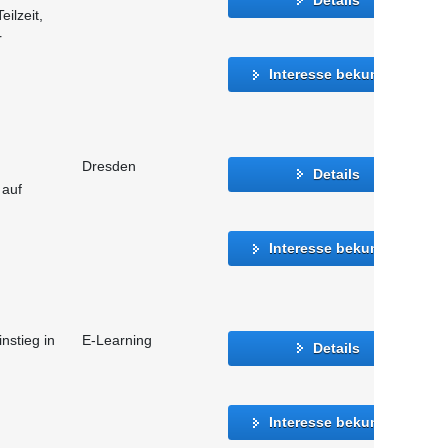
eilzeit,
r
Interesse bekunden
Dresden
Details
 auf
Interesse bekunden
instieg in
E-Learning
Details
Interesse bekunden