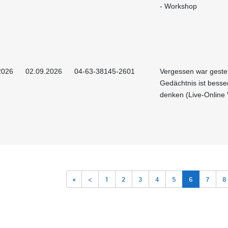
- Workshop
2026
02.09.2026
04-63-38145-2601
Vergessen war gester
Gedächtnis ist besser
denken (Live-Online 
«
<
1
2
3
4
5
6
7
8