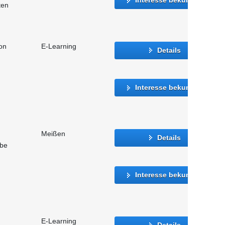
ten
ion
E-Learning
Details
Interesse bekunden
Meißen
Details
abe
Interesse bekunden
m
E-Learning
Details