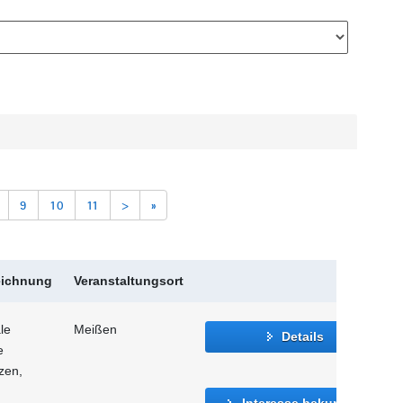
9
10
11
>
»
eichnung
Veranstaltungsort
le
Meißen
Details
e
zen,
Interesse bekunden