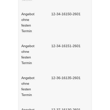
Angebot
12-34-16150-2601
Ausdrucksm
ohne
Selbstlernh
festen
Termin
Angebot
12-34-16151-2601
Andere Üb
ohne
Selbstlernh
festen
Termin
Angebot
12-36-16135-2601
Meetings m
ohne
interaktiv
festen
Termin
Angebot
12-37-16130-2601
Verständli