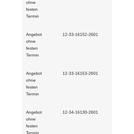
ohne
Selbstlernh
festen
Termin
Angebot
12-33-16152-2601
Eskalation 
ohne
Selbstlernh
festen
Termin
Angebot
12-33-16153-2601
Konflikte 
ohne
räumen - S
festen
Termin
Angebot
12-34-16130-2601
Verhandlun
ohne
Selbstlernh
festen
Termin