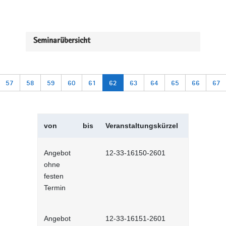
Seminarübersicht
57
58
59
60
61
62
63
64
65
66
67
von
bis
Veranstaltungskürzel
Veranstal
Angebot
12-33-16150-2601
Konflikte v
ohne
Selbstlernh
festen
Termin
Angebot
12-33-16151-2601
Konflikte v