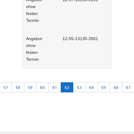
ohne
Selbstlernh
festen
Termin
Angebot
12-55-13135-2601
Diversity u
ohne
Vielfalt fü
festen
interaktiv
Termin
57
58
59
60
61
62
63
64
65
66
67