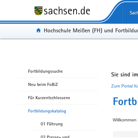
Portalübergreifende Navigation
Sac
Portal:
Hochschule Meißen (FH) und Fortbild
Fortbildungssuche
Sie sind i
Neu beim FoBiZ
Zum Portal fü
Für Kurzentschlossene
Fortb
Fortbildungskatalog
Willkommen i
01 Führung
02 Presse- und