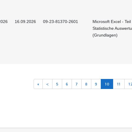
2026
16.09.2026
09-23-81370-2601
Microsoft Excel - Teil 
Statistische Auswert
(Grundlagen)
«
<
5
6
7
8
9
10
11
1