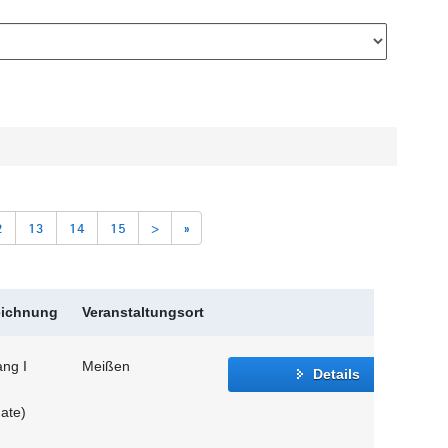
2
13
14
15
>
»
eichnung
Veranstaltungsort
ang I
Meißen
Details
ate)