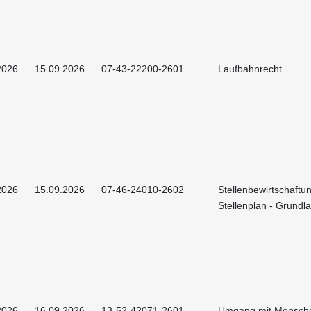
2026
15.09.2026
07-43-22200-2601
Laufbahnrecht
2026
15.09.2026
07-46-24010-2602
Stellenbewirtschaftu
Stellenplan - Grundl
2026
16.09.2026
13-52-42071-2601
Umgang mit Mensche