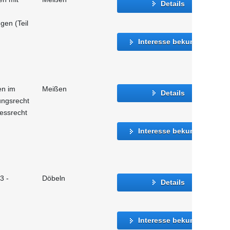
Details
gen (Teil
Interesse bekunden
en im
Meißen
Details
ungsrecht
essrecht
Interesse bekunden
3 -
Döbeln
Details
Interesse bekunden