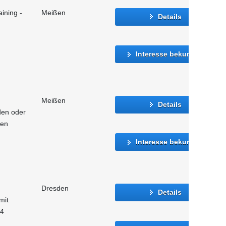
ining -
Meißen
Details
Interesse bekunden
Meißen
Details
den oder
hen
Interesse bekunden
Dresden
Details
mit
24