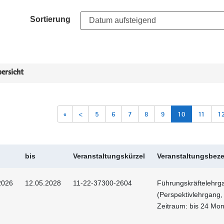
Sortierung
ersicht
«
<
5
6
7
8
9
10
11
1
bis
Veranstaltungskürzel
Veranstaltungsbez
2026
12.05.2028
11-22-37300-2604
Führungskräftelehrg
(Perspektivlehrgang,
Zeitraum: bis 24 Mon