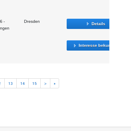
6 -
Dresden
Details
ungen
Interesse bekunden
2
13
14
15
>
»