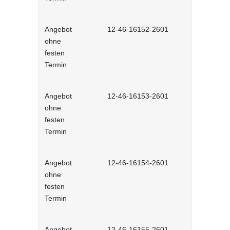
Angebot
12-46-16152-2601
Aufgaben 
ohne
Selbstlernh
festen
Termin
Angebot
12-46-16153-2601
Aufgaben 
ohne
Selbstlernh
festen
Termin
Angebot
12-46-16154-2601
Zeitdiebe -
ohne
festen
Termin
Angebot
12-46-16155-2601
Prioritäten