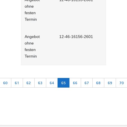
ohne
Selbstlernh
festen
Termin
Angebot
12-46-16156-2601
Arbeitsanfa
ohne
Selbstlernh
festen
Termin
60
61
62
63
64
65
66
67
68
69
70