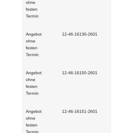
ohne
im Job - in
festen
Lernprog
Termin
Angebot
12-46-16130-2601
Arbeitsorga
ohne
Selbstlernh
festen
Termin
Angebot
12-46-16150-2601
Arbeitsplat
ohne
Selbstlernh
festen
Termin
Angebot
12-46-16151-2601
Aufgaben 
ohne
Selbstlernh
festen
Termin