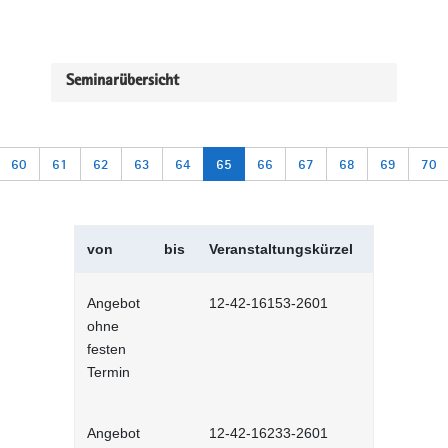
Seminarübersicht
60
61
62
63
64
65
66
67
68
69
70
von
bis
Veranstaltungskürzel
Veranstal
Angebot
12-42-16153-2601
Unconscious
ohne
und Stereot
festen
Lernprog
Termin
Angebot
12-42-16233-2601
Produktive