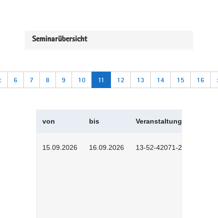
Seminarübersicht
<
6
7
8
9
10
11
12
13
14
15
16
von
bis
Veranstaltungskürzel
15.09.2026
16.09.2026
13-52-42071-2601