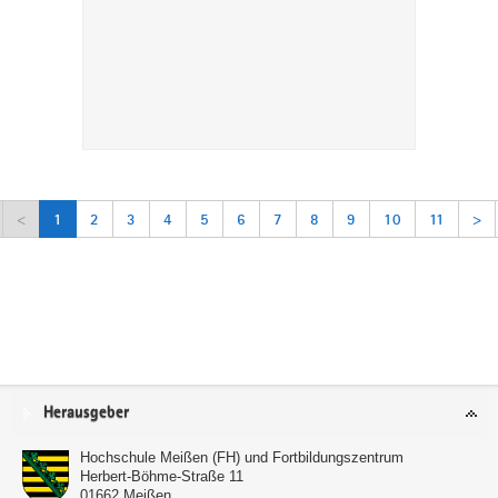
<
1
2
3
4
5
6
7
8
9
10
11
>
Service
Herausgeber
Hochschule Meißen (FH) und Fortbildungszentrum
Herbert-Böhme-Straße 11
01662
Meißen