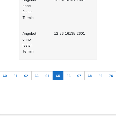
ohne
Selbstlernh
festen
Termin
Angebot
12-36-16135-2601
Meetings m
ohne
interaktiv
festen
Termin
60
61
62
63
64
65
66
67
68
69
70