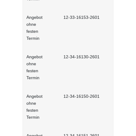
Angebot
12-33-16153-2601
Konflikte 
ohne
räumen - S
festen
Termin
Angebot
12-34-16130-2601
Verhandlun
ohne
Selbstlernh
festen
Termin
Angebot
12-34-16150-2601
Ausdrucksm
ohne
Selbstlernh
festen
Termin
Angebot
12-34-16151-2601
Andere Üb