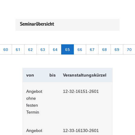
Seminarübersicht
60
61
62
63
64
65
66
67
68
69
70
von
bis
Veranstaltungskürzel
Veranstal
Angebot
12-32-16151-2601
Telefoniere
ohne
festen
Termin
Angebot
12-33-16130-2601
Konfliktma