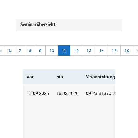
Seminarübersicht
<
6
7
8
9
10
11
12
13
14
15
16
von
bis
Veranstaltungskürzel
15.09.2026
16.09.2026
09-23-81370-2601