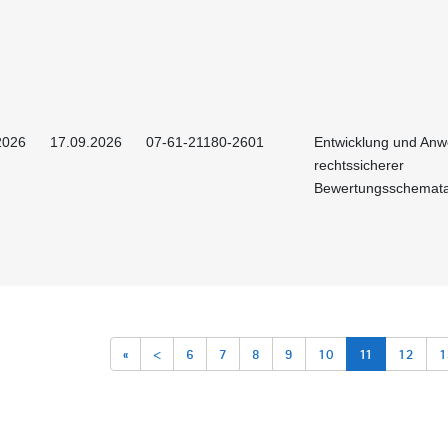
2026
17.09.2026
07-61-21180-2601
Entwicklung und An
rechtssicherer
Bewertungsschemat
«
<
6
7
8
9
10
11
12
1