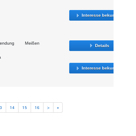
Interesse bekunden
wendung
Meißen
Details
a
Interesse bekunden
3
14
15
16
>
»