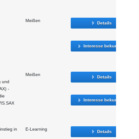
Meißen
Details
Interesse bekunden
Meißen
Details
g und
AX) -
die
Interesse bekunden
VIS.SAX
instieg in
E-Learning
Details