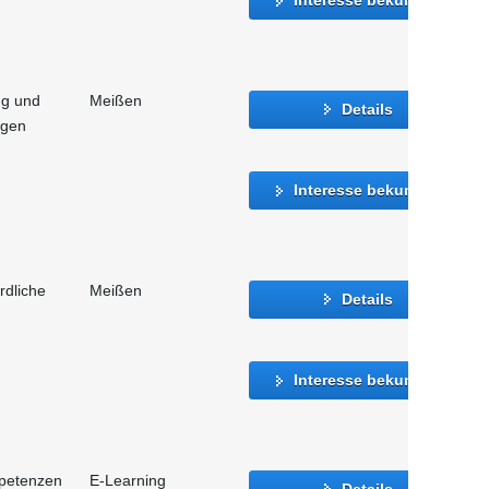
ng und
Meißen
Details
agen
Interesse bekunden
rdliche
Meißen
Details
Interesse bekunden
mpetenzen
E-Learning
Details