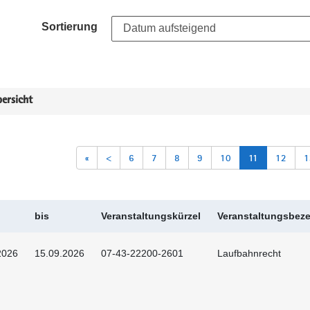
Sortierung
ersicht
«
<
6
7
8
9
10
11
12
1
bis
Veranstaltungskürzel
Veranstaltungsbez
2026
15.09.2026
07-43-22200-2601
Laufbahnrecht