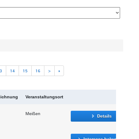
3
14
15
16
>
»
eichnung
Veranstaltungsort
Meißen
Details
Interesse bekunden