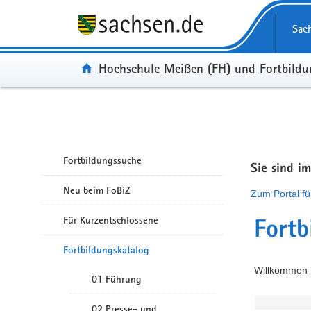
Portalübergreifende Navigation
Sac
Portal:
Hochschule Meißen (FH) und Fortbild
Fortbildungssuche
Sie sind i
Neu beim FoBiZ
Zum Portal fü
Für Kurzentschlossene
Fortb
Fortbildungskatalog
Willkommen i
01 Führung
02 Presse- und