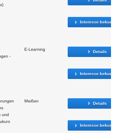
u)
Interesse bekunden
E-Learning
Details
ngen -
Interesse bekunden
törungen
Meißen
Details
es
n und
aukurs
Interesse bekunden