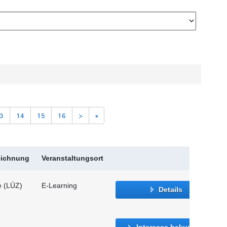
3
14
15
16
>
»
eichnung
Veranstaltungsort
e (LÜZ)
E-Learning
Details
Interesse bekunden