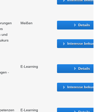
törungen
Meißen
Details
es
n und
aukurs
Interesse bekunden
E-Learning
Details
ngen -
Interesse bekunden
mpetenzen
E-Learning
Details