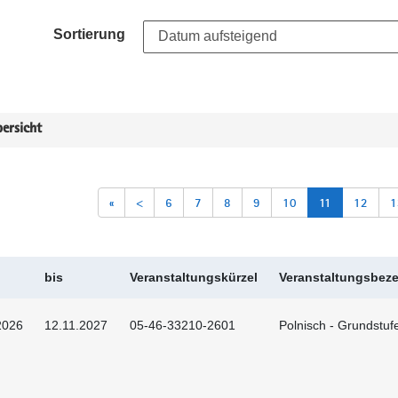
Sortierung
ersicht
«
<
6
7
8
9
10
11
12
1
bis
Veranstaltungskürzel
Veranstaltungsbez
2026
12.11.2027
05-46-33210-2601
Polnisch - Grundstuf