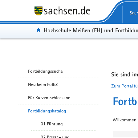
Portalübergreifende Navigation
Sac
Portal:
Hochschule Meißen (FH) und Fortbild
Fortbildungssuche
Sie sind i
Neu beim FoBiZ
Zum Portal fü
Für Kurzentschlossene
Fortb
Fortbildungskatalog
Willkommen i
01 Führung
02 Presse- und