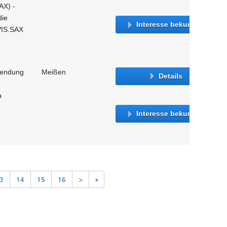
AX) -
die
Interesse bekunden
VIS.SAX
wendung
Meißen
Details
a
Interesse bekunden
3
14
15
16
>
»