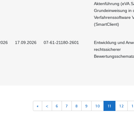
Aktenführung (eVA.S
Grundeinweisung in 
Verfahrenssoftware 
(SmartClient)
2026
17.09.2026
07-61-21180-2601
Entwicklung und An
rechtssicherer
Bewertungsschemat
«
<
6
7
8
9
10
11
12
1