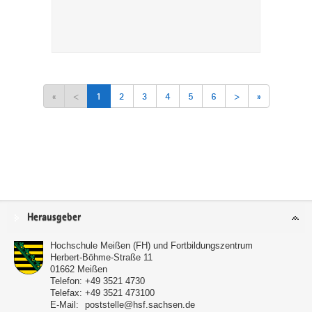
«
<
1
2
3
4
5
6
>
»
Service
Herausgeber
Hochschule Meißen (FH) und Fortbildungszentrum
Herbert-Böhme-Straße 11
01662
Meißen
Telefon:
+49 3521 4730
Telefax:
+49 3521 473100
E-Mail:
poststelle@hsf.sachsen.de