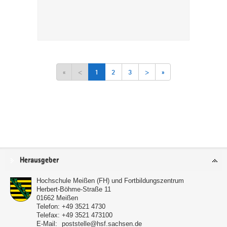
«
<
1
2
3
>
»
Service
Herausgeber
Hochschule Meißen (FH) und Fortbildungszentrum
Herbert-Böhme-Straße 11
01662
Meißen
Telefon:
+49 3521 4730
Telefax:
+49 3521 473100
E-Mail:
poststelle@hsf.sachsen.de