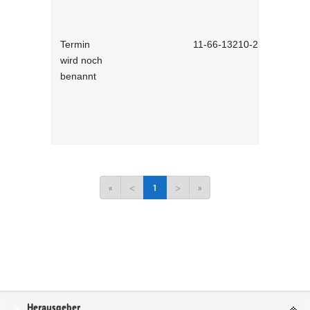
Termin
11-66-13210-2701
wird noch
benannt
«
<
1
>
»
Service
Herausgeber