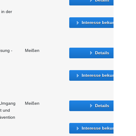
in der
Interesse bekunden
isung -
Meißen
Details
Interesse bekunden
 Umgang
Meißen
Details
t und
ävention
Interesse bekunden