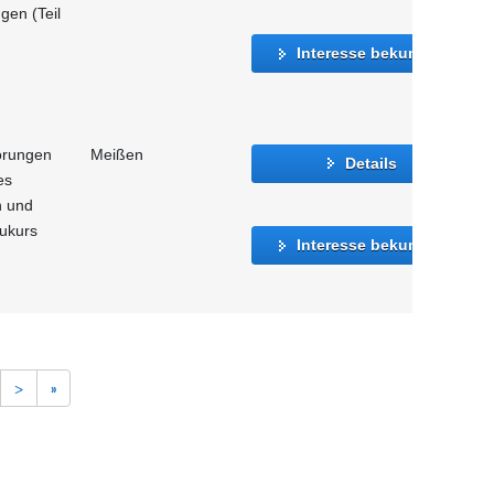
gen (Teil
Interesse bekunden
törungen
Meißen
Details
es
n und
aukurs
Interesse bekunden
>
»