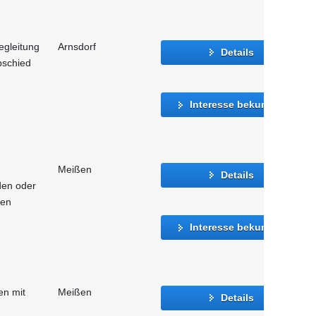
egleitung
Arnsdorf
Details
bschied
Interesse bekunden
Meißen
Details
den oder
hen
Interesse bekunden
n mit
Meißen
Details