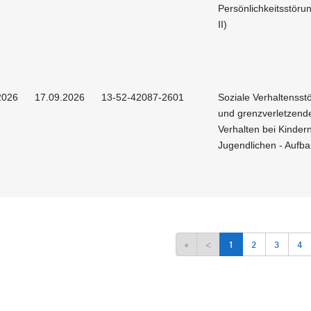
Persönlichkeitsstörun
II)
2026
17.09.2026
13-52-42087-2601
Soziale Verhaltenss
und grenzverletzend
Verhalten bei Kinder
Jugendlichen - Aufb
«
<
1
2
3
4