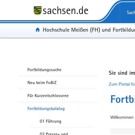
Portalübergreifende Navigation
Sac
Portal:
Hochschule Meißen (FH) und Fortbild
Fortbildungssuche
Sie sind i
Neu beim FoBiZ
Zum Portal fü
Für Kurzentschlossene
Fortb
Fortbildungskatalog
Willkommen i
01 Führung
02 Presse- und