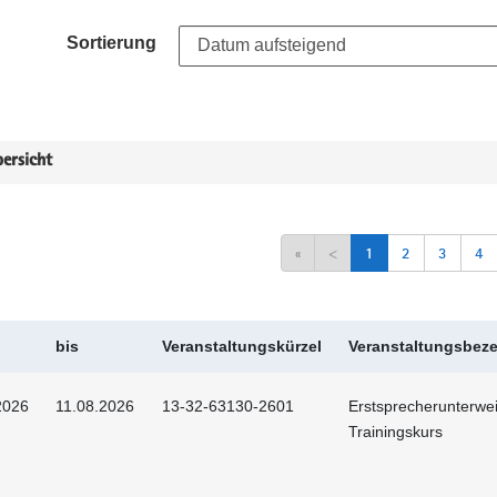
Sortierung
ersicht
«
<
1
2
3
4
bis
Veranstaltungskürzel
Veranstaltungsbez
2026
11.08.2026
13-32-63130-2601
Erstsprecherunterwei
Trainingskurs