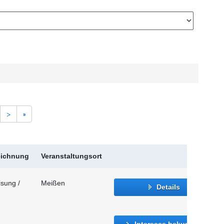
>
»
eichnung
Veranstaltungsort
sung /
Meißen
Details
Interesse bekunden