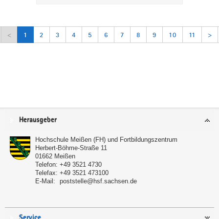
<
1
2
3
4
5
6
7
8
9
10
11
>
Service
Herausgeber
Hochschule Meißen (FH) und Fortbildungszentrum
Herbert-Böhme-Straße 11
01662
Meißen
Telefon:
+49 3521 4730
Telefax:
+49 3521 473100
E-Mail:
poststelle@hsf.sachsen.de
Service