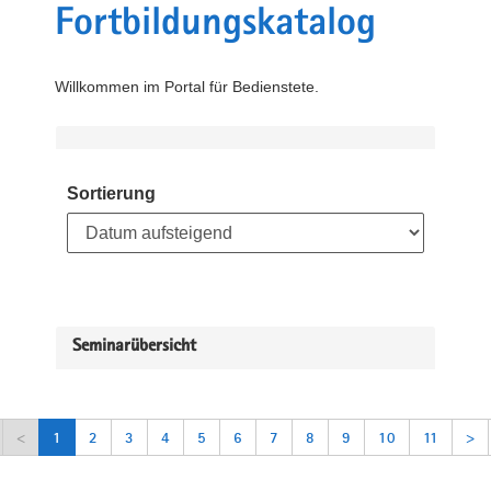
Fortbildungskatalog
Willkommen im Portal für Bedienstete.
Sortierung
Seminarübersicht
<
1
2
3
4
5
6
7
8
9
10
11
>