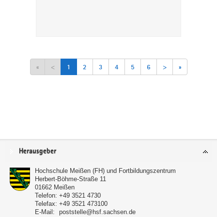
«
<
1
2
3
4
5
6
>
»
Service
Herausgeber
Hochschule Meißen (FH) und Fortbildungszentrum
Herbert-Böhme-Straße 11
01662
Meißen
Telefon:
+49 3521 4730
Telefax:
+49 3521 473100
E-Mail:
poststelle@hsf.sachsen.de