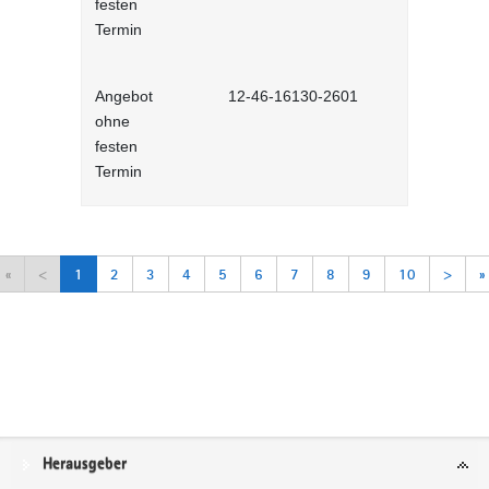
festen
Lernprog
Termin
Angebot
12-46-16130-2601
Arbeitsorga
ohne
Selbstlernh
festen
Termin
«
<
1
2
3
4
5
6
7
8
9
10
>
»
Service
Herausgeber