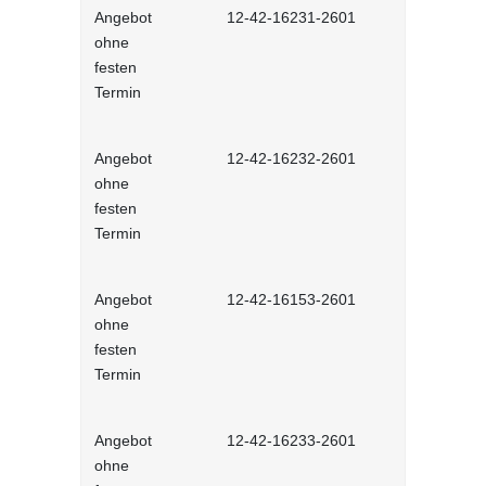
Angebot
12-42-16231-2601
Stressmana
ohne
erfolgreic
festen
meistern - 
Termin
Lernprog
Angebot
12-42-16232-2601
Resilienz -
ohne
Widerstands
festen
interaktiv
Termin
Angebot
12-42-16153-2601
Unconscious
ohne
und Stereot
festen
Lernprog
Termin
Angebot
12-42-16233-2601
Produktive
ohne
im Job - in