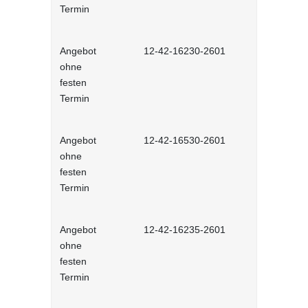
Termin
Angebot
12-42-16230-2601
Stressbewä
ohne
Selbstlernh
festen
Termin
Angebot
12-42-16530-2601
Gesunder Kö
ohne
einfache 
festen
Arbeitsplatz
Termin
Lernprog
Angebot
12-42-16235-2601
Burnout be
ohne
bewältigen 
festen
Lernprog
Termin