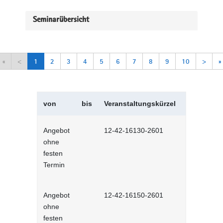
Seminarübersicht
«
<
1
2
3
4
5
6
7
8
9
10
>
»
von
bis
Veranstaltungskürzel
Veranstal
Angebot
12-42-16130-2601
Selbstman
ohne
Selbstlernh
festen
Termin
Angebot
12-42-16150-2601
Sich selbs
ohne
Selbstlernh
festen