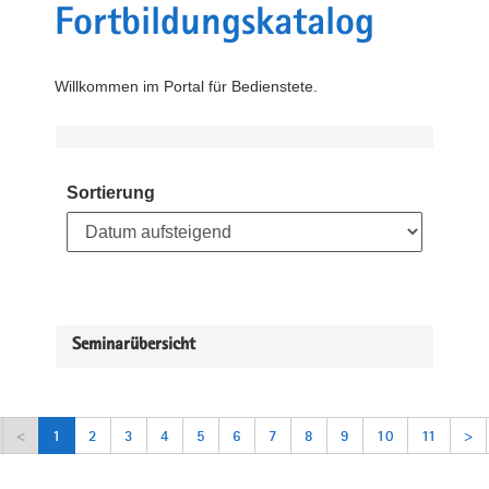
Fortbildungskatalog
Willkommen im Portal für Bedienstete.
Sortierung
Seminarübersicht
<
1
2
3
4
5
6
7
8
9
10
11
>