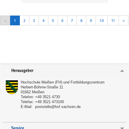
<
1
2
3
4
5
6
7
8
9
10
11
>
Service
Herausgeber
Hochschule Meißen (FH) und Fortbildungszentrum
Herbert-Böhme-Straße 11
01662
Meißen
Telefon:
+49 3521 4730
Telefax:
+49 3521 473100
E-Mail:
poststelle@hsf.sachsen.de
Service