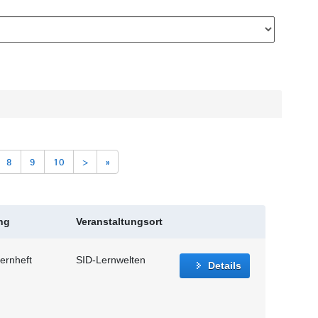
8
9
10
>
»
ng
Veranstaltungsort
ernheft
SID-Lernwelten
Details