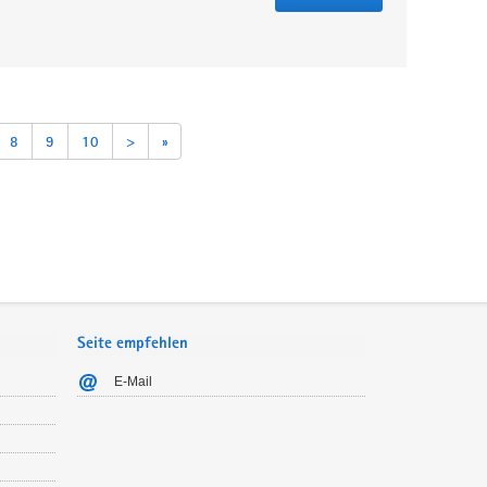
8
9
10
>
»
Seite empfehlen
E-Mail