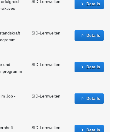
erfolgreich
SID-Lernwelten
Details
eraktives
standskraft
SID-Lernwelten
Details
nprogramm
le und
SID-Lernwelten
Details
Lernprogramm
 im Job -
SID-Lernwelten
Details
lernheft
SID-Lernwelten
Details