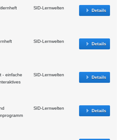
tlernheft
SID-Lernwelten
Details
rnheft
SID-Lernwelten
Details
t - einfache
SID-Lernwelten
Details
nteraktives
und
SID-Lernwelten
Details
Lernprogramm