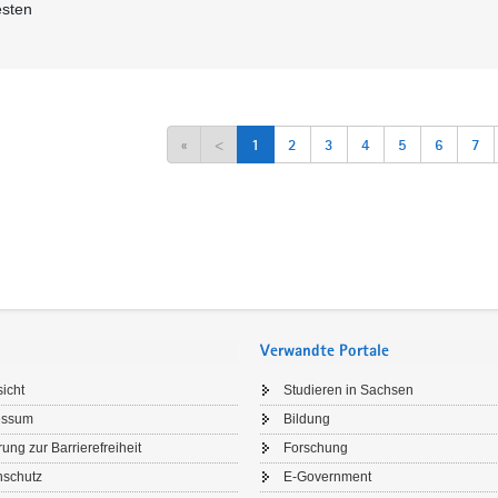
esten
«
<
1
2
3
4
5
6
7
Verwandte Portale
icht
Studieren in Sachsen
essum
Bildung
rung zur Barrierefreiheit
Forschung
nschutz
E-Government