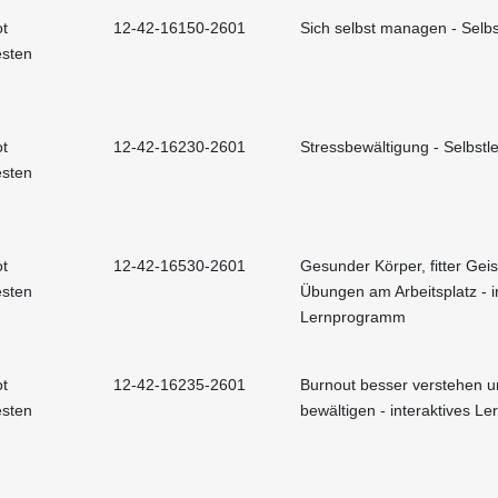
t
12-42-16150-2601
Sich selbst managen - Selbs
esten
t
12-42-16230-2601
Stressbewältigung - Selbstle
esten
t
12-42-16530-2601
Gesunder Körper, fitter Geis
esten
Übungen am Arbeitsplatz - i
Lernprogramm
t
12-42-16235-2601
Burnout besser verstehen 
esten
bewältigen - interaktives 