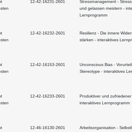
t
12-42-16231-2601
Stressmanagement - Stress 
esten
und gelassen meistern - int
Lernprogramm
t
12-42-16232-2601
Resilienz - Die innere Wider
esten
stärken - interaktives Ler
t
12-42-16153-2601
Unconscious Bias - Vorurtei
esten
Stereotype - interaktives 
t
12-42-16233-2601
Produktiver und zufriedener
esten
interaktives Lernprogramm
t
12-46-16130-2601
Arbeitsorganisation - Selbst