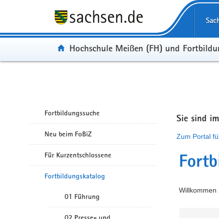
Portalübergreifende Navigation
Sac
Portal:
Hochschule Meißen (FH) und Fortbild
Fortbildungssuche
Sie sind i
Neu beim FoBiZ
Zum Portal fü
Für Kurzentschlossene
Fortb
Fortbildungskatalog
Willkommen i
01 Führung
02 Presse- und