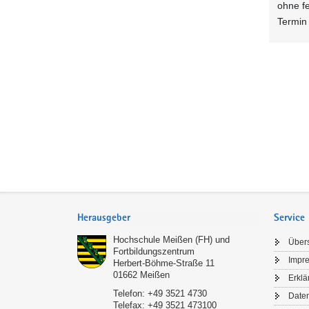
ohne f
Termin
Service
Herausgeber
Service
Hochschule Meißen (FH) und
Übers
Fortbildungszentrum
Impr
Herbert-Böhme-Straße 11
01662
Meißen
Erklä
Telefon:
+49 3521 4730
Date
Telefax:
+49 3521 473100