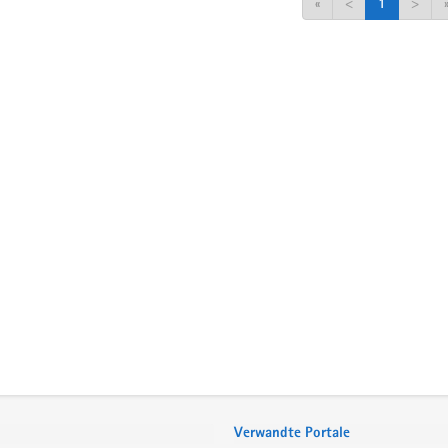
«
<
1
>
Verwandte Portale