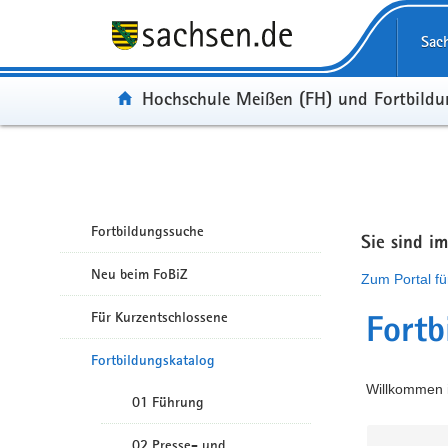
Portalübergreifende Navigation
Sac
Portal:
Hochschule Meißen (FH) und Fortbild
Fortbildungssuche
Sie sind i
Neu beim FoBiZ
Zum Portal fü
Für Kurzentschlossene
Fortb
Fortbildungskatalog
Willkommen i
01 Führung
02 Presse- und