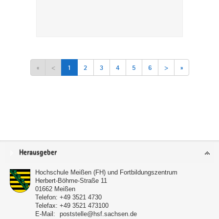
«
<
1
2
3
4
5
6
>
»
Service
Herausgeber
Hochschule Meißen (FH) und Fortbildungszentrum
Herbert-Böhme-Straße 11
01662
Meißen
Telefon:
+49 3521 4730
Telefax:
+49 3521 473100
E-Mail:
poststelle@hsf.sachsen.de