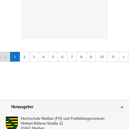
<
1
2
3
4
5
6
7
8
9
10
11
>
Service
Herausgeber
Hochschule Meißen (FH) und Fortbildungszentrum
Herbert-Böhme-Straße 11
01662
Meißen