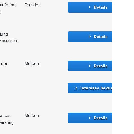
tufe (mit
Dresden
Details
)
tlung
Details
mmerkurs
 der
Meißen
Details
Interesse bekunden
hancen
Meißen
Details
wirkung