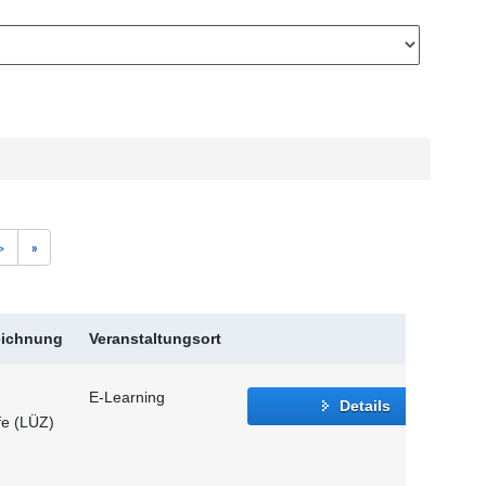
>
»
eichnung
Veranstaltungsort
E-Learning
Details
fe (LÜZ)