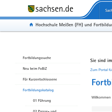
Portalübergreifende Navigation
Sac
Portal:
Hochschule Meißen (FH) und Fortbild
Fortbildungssuche
Sie sind i
Neu beim FoBiZ
Zum Portal fü
Für Kurzentschlossene
Fortb
Fortbildungskatalog
Willkommen i
01 Führung
02 Presse- und