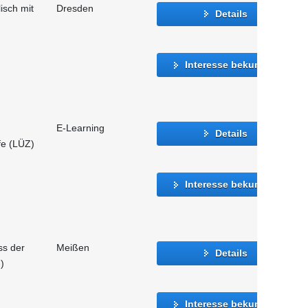
isch mit
Dresden
Details
Interesse bekunden
E-Learning
Details
fe (LÜZ)
Interesse bekunden
ss der
Meißen
Details
)
Interesse bekunden