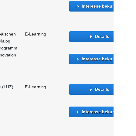
Interesse bekunden
päischen
E-Learning
Details
Dialog
programm
novation
Interesse bekunden
e (LÜZ)
E-Learning
Details
Interesse bekunden