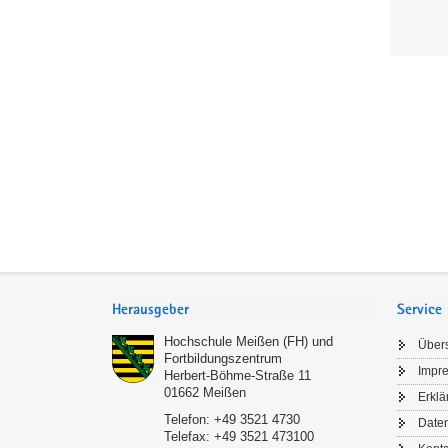
Service
Herausgeber
Service
Hochschule Meißen (FH) und
Übers
Fortbildungszentrum
Impr
Herbert-Böhme-Straße 11
01662
Meißen
Erklä
Telefon:
+49 3521 4730
Date
Telefax:
+49 3521 473100