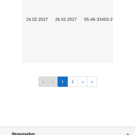
24.02.2027
26.02.2027
05-46-33450-2601
«
<
1
2
>
»
Service
Herausgeber