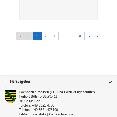
«
<
1
2
3
4
5
6
>
»
Service
Herausgeber
Hochschule Meißen (FH) und Fortbildungszentrum
Herbert-Böhme-Straße 11
01662
Meißen
Telefon:
+49 3521 4730
Telefax:
+49 3521 473100
E-Mail:
poststelle@hsf.sachsen.de