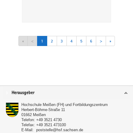
«
<
1
2
3
4
5
6
>
»
Service
Herausgeber
Hochschule Meißen (FH) und Fortbildungszentrum
Herbert-Böhme-Straße 11
01662
Meißen
Telefon:
+49 3521 4730
Telefax:
+49 3521 473100
E-Mail:
poststelle@hsf.sachsen.de