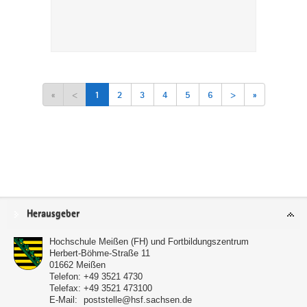
«
<
1
2
3
4
5
6
>
»
Service
Herausgeber
Hochschule Meißen (FH) und Fortbildungszentrum
Herbert-Böhme-Straße 11
01662
Meißen
Telefon:
+49 3521 4730
Telefax:
+49 3521 473100
E-Mail:
poststelle@hsf.sachsen.de