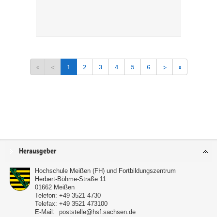
«
<
1
2
3
4
5
6
>
»
Service
Herausgeber
Hochschule Meißen (FH) und Fortbildungszentrum
Herbert-Böhme-Straße 11
01662
Meißen
Telefon:
+49 3521 4730
Telefax:
+49 3521 473100
E-Mail:
poststelle@hsf.sachsen.de