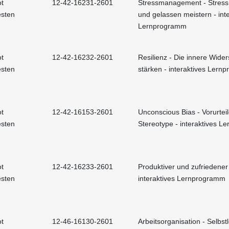
t
12-42-16231-2601
Stressmanagement - Stress 
esten
und gelassen meistern - int
Lernprogramm
t
12-42-16232-2601
Resilienz - Die innere Wider
esten
stärken - interaktives Ler
t
12-42-16153-2601
Unconscious Bias - Vorurtei
esten
Stereotype - interaktives 
t
12-42-16233-2601
Produktiver und zufriedener
esten
interaktives Lernprogramm
t
12-46-16130-2601
Arbeitsorganisation - Selbst