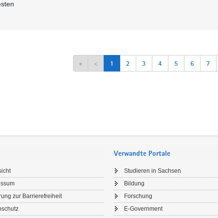
esten
«
<
1
2
3
4
5
6
7
Verwandte Portale
icht
Studieren in Sachsen
essum
Bildung
rung zur Barrierefreiheit
Forschung
nschutz
E-Government