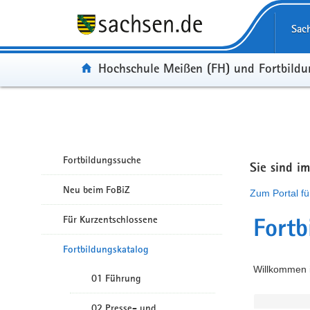
Portalübergreifende Navigation
Sac
Portal:
Hochschule Meißen (FH) und Fortbild
Fortbildungssuche
Sie sind i
Neu beim FoBiZ
Zum Portal fü
Für Kurzentschlossene
Fortb
Fortbildungskatalog
Willkommen i
01 Führung
02 Presse- und