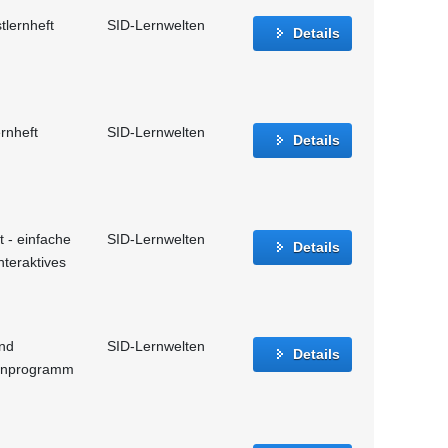
tlernheft
SID-Lernwelten
Details
rnheft
SID-Lernwelten
Details
t - einfache
SID-Lernwelten
Details
nteraktives
und
SID-Lernwelten
Details
Lernprogramm