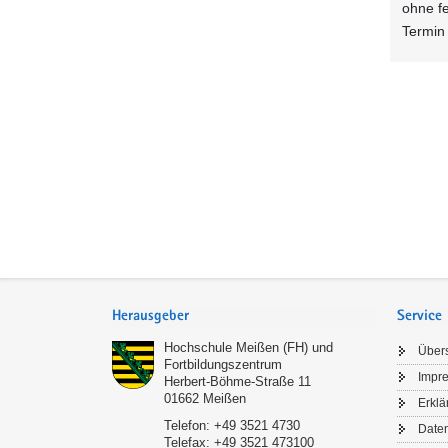
ohne f
Termin
Service
Herausgeber
Service
Hochschule Meißen (FH) und
Übers
Fortbildungszentrum
Impr
Herbert-Böhme-Straße 11
01662
Meißen
Erklä
Telefon:
+49 3521 4730
Date
Telefax:
+49 3521 473100