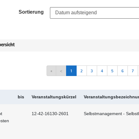
Sortierung
ersicht
«
<
1
2
3
4
5
6
7
bis
Veranstaltungskürzel
Veranstaltungsbezeichnu
t
12-42-16130-2601
Selbstmanagement - Selbstl
esten