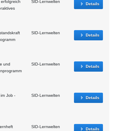
erfolgreich
SID-Lernwelten
Details
eraktives
standskraft
SID-Lernwelten
Details
nprogramm
le und
SID-Lernwelten
Details
Lernprogramm
 im Job -
SID-Lernwelten
Details
lernheft
SID-Lernwelten
Details