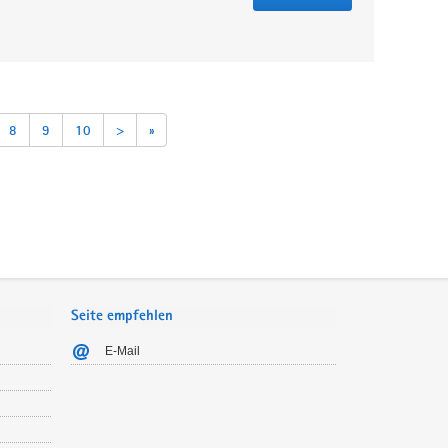
8
9
10
>
»
Seite empfehlen
E-Mail