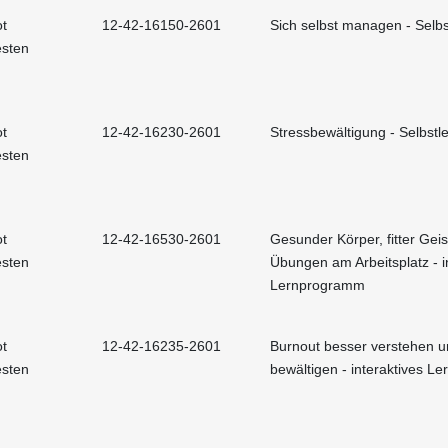
t
12-42-16150-2601
Sich selbst managen - Selbs
esten
t
12-42-16230-2601
Stressbewältigung - Selbstle
esten
t
12-42-16530-2601
Gesunder Körper, fitter Geis
esten
Übungen am Arbeitsplatz - i
Lernprogramm
t
12-42-16235-2601
Burnout besser verstehen 
esten
bewältigen - interaktives 