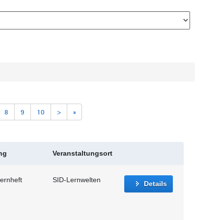
8
9
10
>
»
ng
Veranstaltungsort
ernheft
SID-Lernwelten
Details