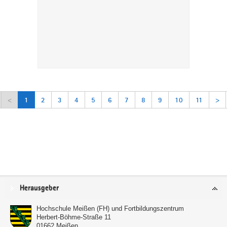
<
1
2
3
4
5
6
7
8
9
10
11
>
Service
Herausgeber
Hochschule Meißen (FH) und Fortbildungszentrum
Herbert-Böhme-Straße 11
01662
Meißen