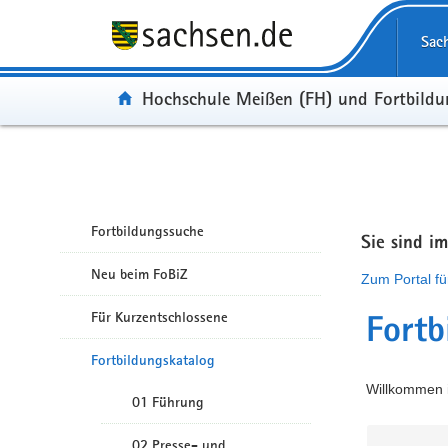
Portalübergreifende Navigation
Sac
Portal:
Hochschule Meißen (FH) und Fortbild
Fortbildungssuche
Sie sind i
Neu beim FoBiZ
Zum Portal fü
Für Kurzentschlossene
Fortb
Fortbildungskatalog
Willkommen i
01 Führung
02 Presse- und