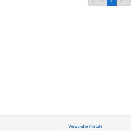
«
<
1
>
Verwandte Portale