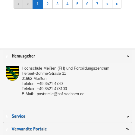
«
<
1
2
3
4
5
6
7
>
»
Service
Herausgeber
Hochschule Meißen (FH) und Fortbildungszentrum
Herbert-Böhme-Straße 11
01662
Meißen
Telefon:
+49 3521 4730
Telefax:
+49 3521 473100
E-Mail:
poststelle@hsf.sachsen.de
Service
Verwandte Portale