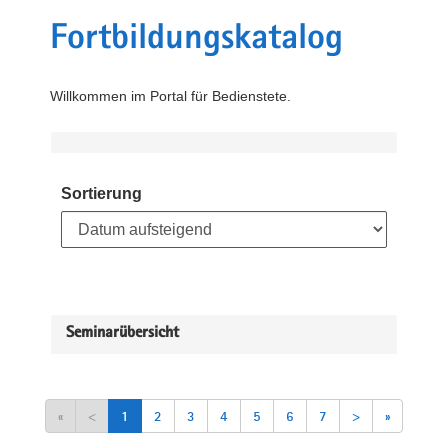
Fortbildungskatalog
Willkommen im Portal für Bedienstete.
Sortierung
Seminarübersicht
«
<
1
2
3
4
5
6
7
>
»