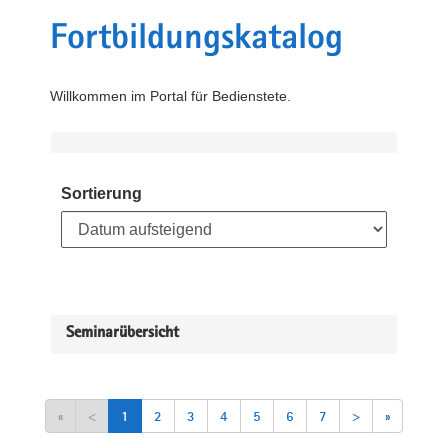
Fortbildungskatalog
Willkommen im Portal für Bedienstete.
Sortierung
Seminarübersicht
«
<
1
2
3
4
5
6
7
>
»