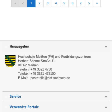
«
<
1
2
3
4
5
6
7
>
»
Service
Herausgeber
Hochschule Meißen (FH) und Fortbildungszentrum
Herbert-Böhme-Straße 11
01662
Meißen
Telefon:
+49 3521 4730
Telefax:
+49 3521 473100
E-Mail:
poststelle@hsf.sachsen.de
Service
Verwandte Portale