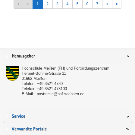
«
<
1
2
3
4
5
6
7
>
»
Service
Herausgeber
Hochschule Meißen (FH) und Fortbildungszentrum
Herbert-Böhme-Straße 11
01662
Meißen
Telefon:
+49 3521 4730
Telefax:
+49 3521 473100
E-Mail:
poststelle@hsf.sachsen.de
Service
Verwandte Portale