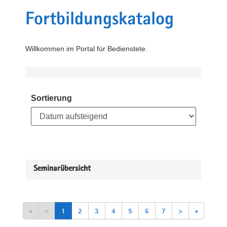
Fortbildungskatalog
Willkommen im Portal für Bedienstete.
Sortierung
Seminarübersicht
«
<
1
2
3
4
5
6
7
>
»