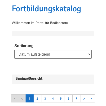
Fortbildungskatalog
Willkommen im Portal für Bedienstete.
Sortierung
Seminarübersicht
«
<
1
2
3
4
5
6
7
>
»