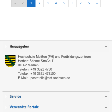
«
<
1
2
3
4
5
6
7
>
»
Service
Herausgeber
Hochschule Meißen (FH) und Fortbildungszentrum
Herbert-Böhme-Straße 11
01662
Meißen
Telefon:
+49 3521 4730
Telefax:
+49 3521 473100
E-Mail:
poststelle@hsf.sachsen.de
Service
Verwandte Portale