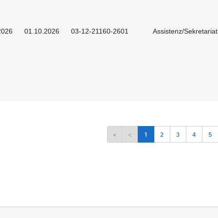
2026
01.10.2026
03-12-21160-2601
Assistenz/Sekretaria
«
<
1
2
3
4
5