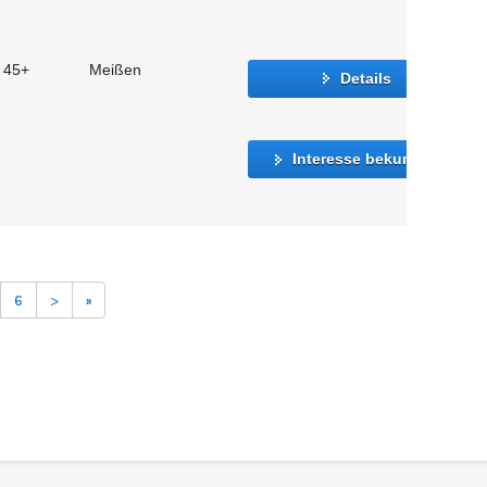
t 45+
Meißen
Details
Interesse bekunden
6
>
»