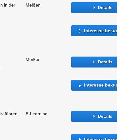
n in der
Meißen
Details
Interesse bekunden
Meißen
Details
k
Interesse bekunden
iv führen
E-Learning
Details
Interesse bekunden