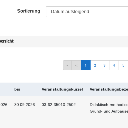
Sortierung
ersicht
«
<
1
2
3
4
5
bis
Veranstaltungskürzel
Veranstaltungsbez
2026
30.09.2026
03-62-35010-2502
Didaktisch-methodis
Grund- und Aufbaus