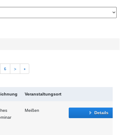
6
>
»
eichnung
Veranstaltungsort
ches
Meißen
Details
eminar