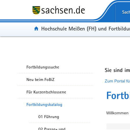
Portalübergreifende Navigation
Sac
Portal:
Hochschule Meißen (FH) und Fortbild
Fortbildungssuche
Sie sind i
Neu beim FoBiZ
Zum Portal fü
Für Kurzentschlossene
Fortb
Fortbildungskatalog
Willkommen i
01 Führung
02 Presse- und