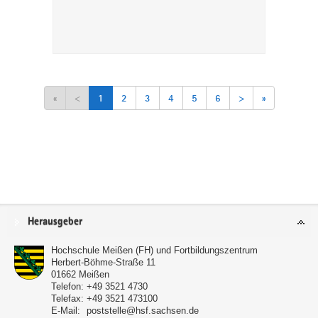
«
<
1
2
3
4
5
6
>
»
Service
Herausgeber
Hochschule Meißen (FH) und Fortbildungszentrum
Herbert-Böhme-Straße 11
01662
Meißen
Telefon:
+49 3521 4730
Telefax:
+49 3521 473100
E-Mail:
poststelle@hsf.sachsen.de