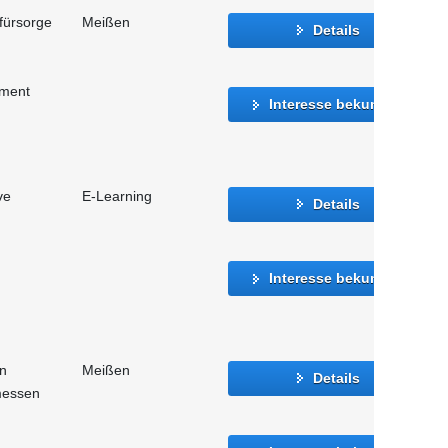
fürsorge
Meißen
Details
ment
Interesse bekunden
ve
E-Learning
Details
Interesse bekunden
n
Meißen
Details
messen