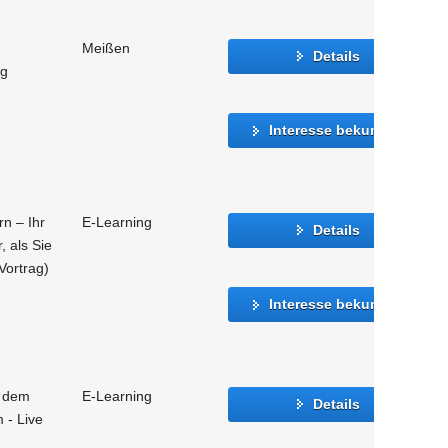
Meißen
Details
ng
Interesse bekunden
n – Ihr
E-Learning
Details
, als Sie
Vortrag)
Interesse bekunden
f dem
E-Learning
Details
 - Live