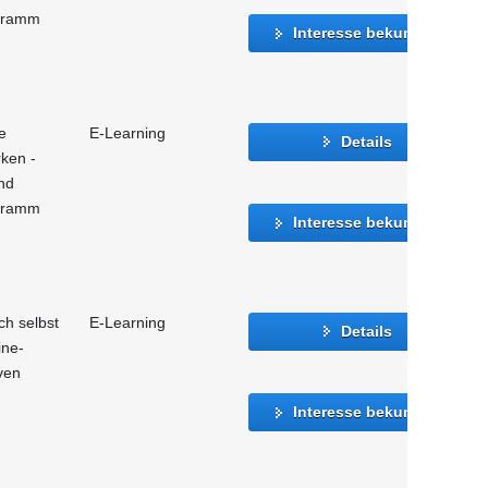
ogramm
Interesse bekunden
e
E-Learning
Details
rken -
nd
ogramm
Interesse bekunden
ch selbst
E-Learning
Details
ine-
ven
Interesse bekunden