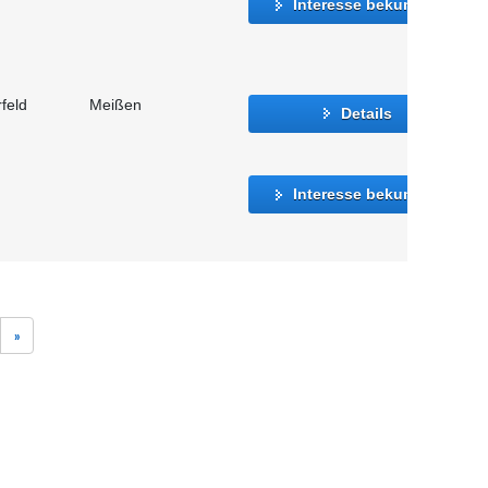
Interesse bekunden
feld
Meißen
Details
Interesse bekunden
»