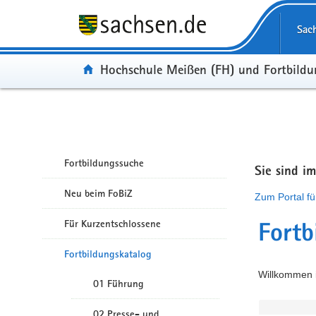
Portalübergreifende Navigation
Sac
Portal:
Hochschule Meißen (FH) und Fortbild
Fortbildungssuche
Sie sind i
Neu beim FoBiZ
Zum Portal fü
Für Kurzentschlossene
Fortb
Fortbildungskatalog
Willkommen i
01 Führung
02 Presse- und