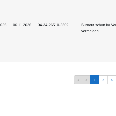
2026
06.11.2026
04-34-26510-2502
Burnout schon im Vor
vermeiden
«
<
1
2
>