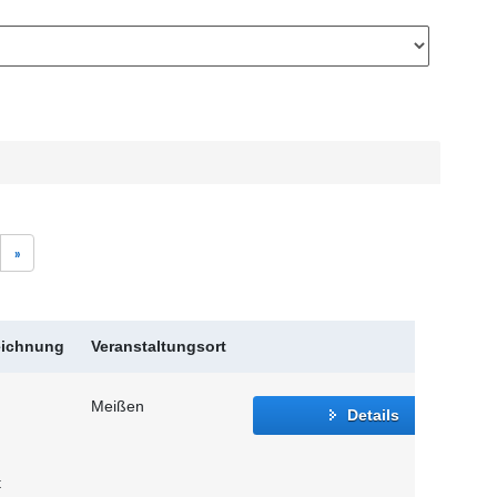
»
eichnung
Veranstaltungsort
Meißen
Details
t