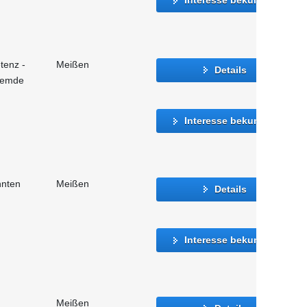
tenz -
Meißen
Details
fremde
Interesse bekunden
nnten
Meißen
Details
Interesse bekunden
Meißen