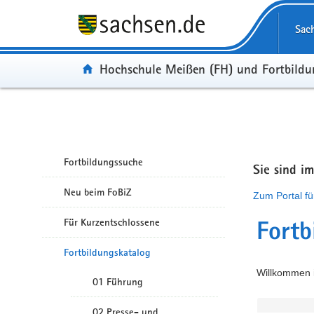
Portalübergreifende Navigation
Sac
Portal:
Hochschule Meißen (FH) und Fortbild
Fortbildungssuche
Sie sind i
Neu beim FoBiZ
Zum Portal fü
Für Kurzentschlossene
Fortb
Fortbildungskatalog
Willkommen i
01 Führung
02 Presse- und