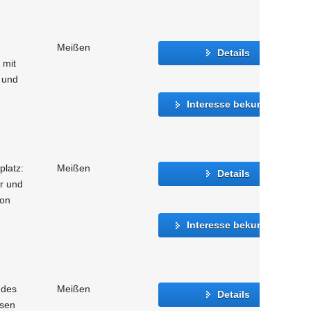
Meißen
Details
 mit
 und
Interesse bekunden
platz:
Meißen
Details
er und
ion
Interesse bekunden
 des
Meißen
Details
hsen