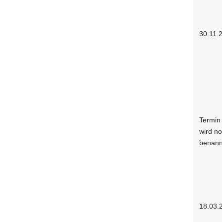
30.11.
Termin
wird n
benann
18.03.