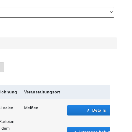
»
eichnung
Veranstaltungsort
luralen
Meißen
Details
Parteien
f dem
Interesse bekunden