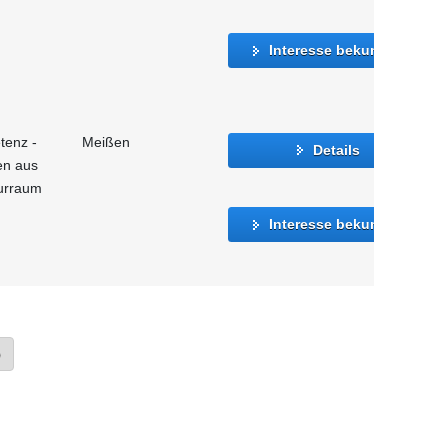
Interesse bekunden
tenz -
Meißen
Details
en aus
urraum
Interesse bekunden
»