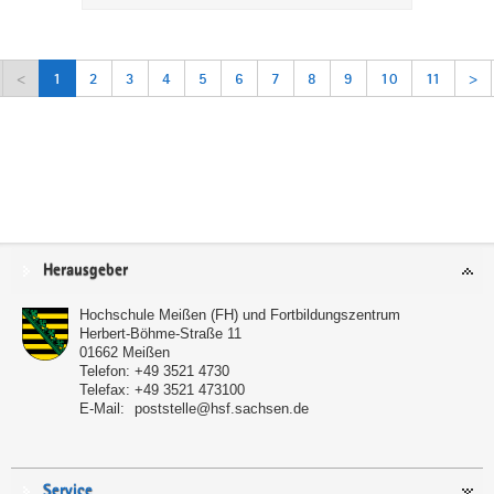
<
1
2
3
4
5
6
7
8
9
10
11
>
Service
Herausgeber
Hochschule Meißen (FH) und Fortbildungszentrum
Herbert-Böhme-Straße 11
01662
Meißen
Telefon:
+49 3521 4730
Telefax:
+49 3521 473100
E-Mail:
poststelle@hsf.sachsen.de
Service