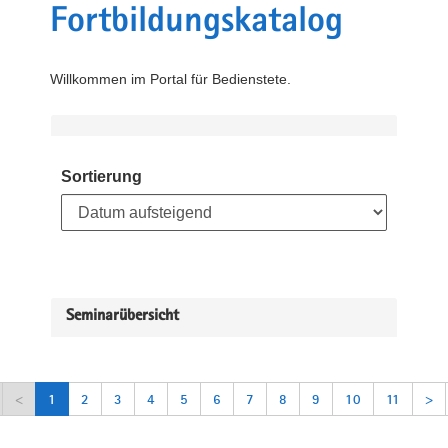
Fortbildungskatalog
Willkommen im Portal für Bedienstete.
Sortierung
Seminarübersicht
<
1
2
3
4
5
6
7
8
9
10
11
>