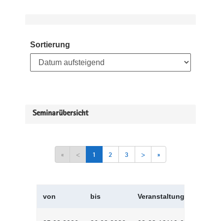
Sortierung
Seminarübersicht
«
<
1
2
3
>
»
von
bis
Veranstaltungskürzel