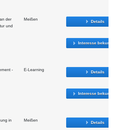
 an der
Meißen
Details
atur und
Interesse bekunden
ement -
E-Learning
Details
Interesse bekunden
rung in
Meißen
Details