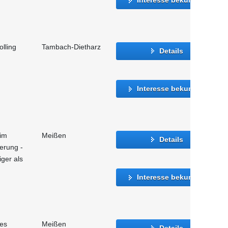
lling
Tambach-Dietharz
Details
Interesse bekunden
 im
Meißen
Details
ierung -
iger als
Interesse bekunden
hes
Meißen
Details