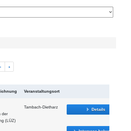
>
»
eichnung
Veranstaltungsort
Tambach-Dietharz
Details
n der
ung (LÜZ)
Interesse bekunden