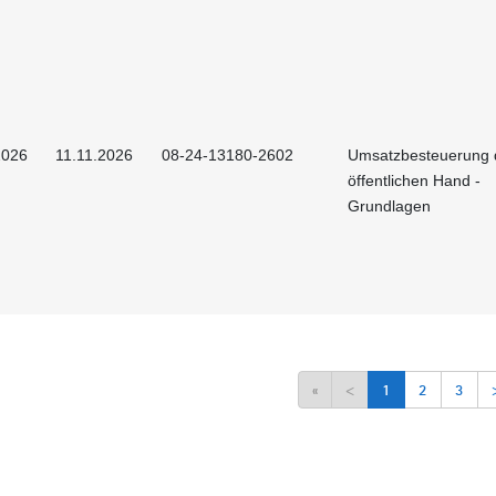
2026
11.11.2026
08-24-13180-2602
Umsatzbesteuerung 
öffentlichen Hand -
Grundlagen
«
<
1
2
3