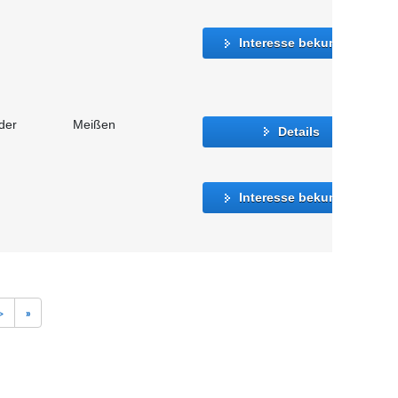
Interesse bekunden
der
Meißen
Details
Interesse bekunden
>
»