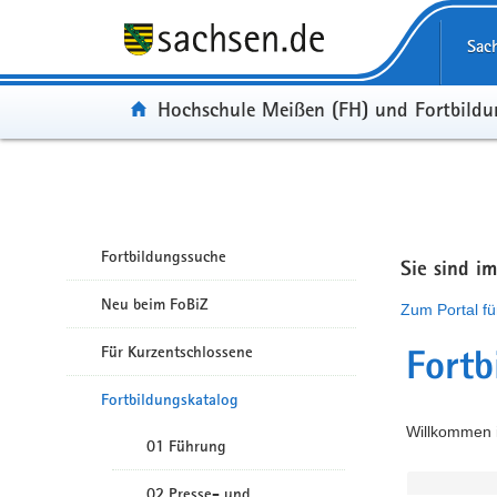
Portalübergreifende Navigation
Sac
Portal:
Hochschule Meißen (FH) und Fortbild
Fortbildungssuche
Sie sind i
Neu beim FoBiZ
Zum Portal fü
Für Kurzentschlossene
Fortb
Fortbildungskatalog
Willkommen i
01 Führung
02 Presse- und