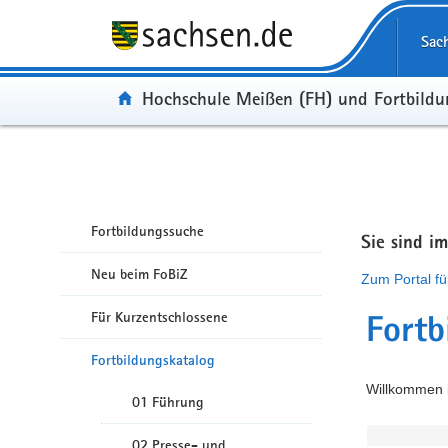
Portalübergreifende Navigation
Sac
Portal:
Hochschule Meißen (FH) und Fortbild
Fortbildungssuche
Sie sind i
Neu beim FoBiZ
Zum Portal fü
Für Kurzentschlossene
Fortb
Fortbildungskatalog
Willkommen i
01 Führung
02 Presse- und