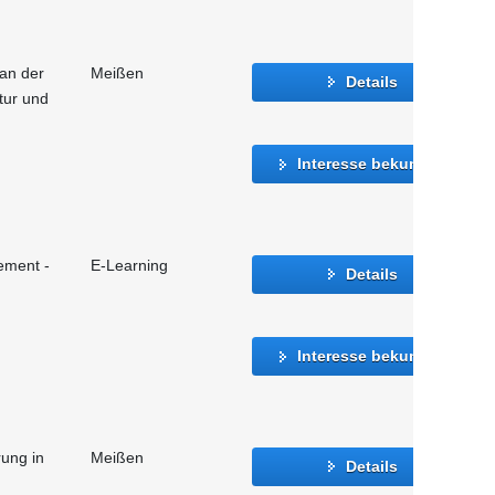
 an der
Meißen
Details
atur und
Interesse bekunden
ement -
E-Learning
Details
Interesse bekunden
rung in
Meißen
Details