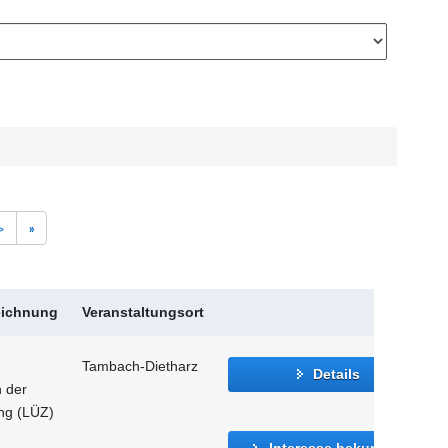
>
»
eichnung
Veranstaltungsort
Tambach-Dietharz
Details
n der
ung (LÜZ)
Interesse bekunden