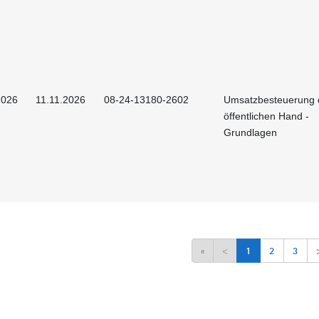
2026
11.11.2026
08-24-13180-2602
Umsatzbesteuerung 
öffentlichen Hand -
Grundlagen
«
<
1
2
3