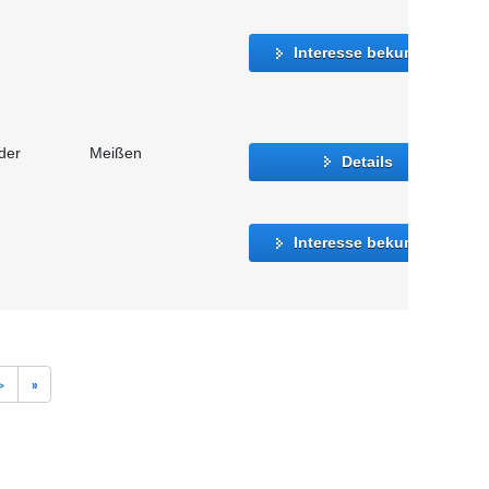
Interesse bekunden
der
Meißen
Details
Interesse bekunden
>
»