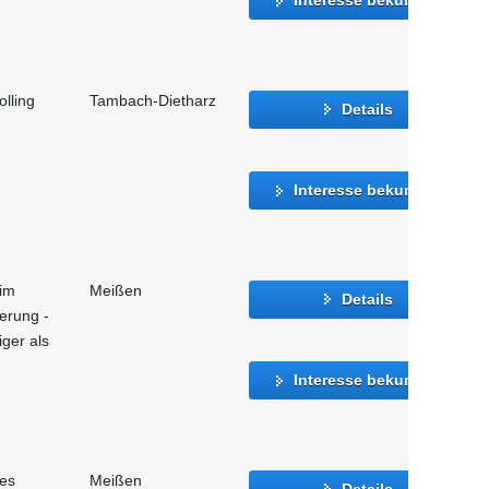
lling
Tambach-Dietharz
Details
Interesse bekunden
 im
Meißen
Details
ierung -
iger als
Interesse bekunden
hes
Meißen
Details