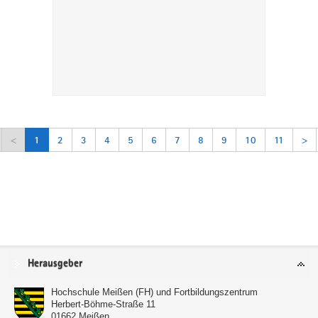
<
1
2
3
4
5
6
7
8
9
10
11
>
Service
Herausgeber
Hochschule Meißen (FH) und Fortbildungszentrum
Herbert-Böhme-Straße 11
01662
Meißen