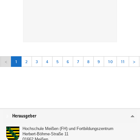
<
1
2
3
4
5
6
7
8
9
10
11
>
Service
Herausgeber
Hochschule Meißen (FH) und Fortbildungszentrum
Herbert-Böhme-Straße 11
01662
Meißen