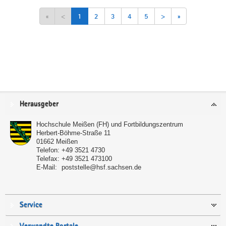
«
<
1
2
3
4
5
>
»
Service
Herausgeber
Hochschule Meißen (FH) und Fortbildungszentrum
Herbert-Böhme-Straße 11
01662
Meißen
Telefon:
+49 3521 4730
Telefax:
+49 3521 473100
E-Mail:
poststelle@hsf.sachsen.de
Service