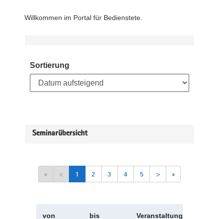
Willkommen im Portal für Bedienstete.
Sortierung
Seminarübersicht
«
<
1
2
3
4
5
>
»
von
bis
Veranstaltungskürzel