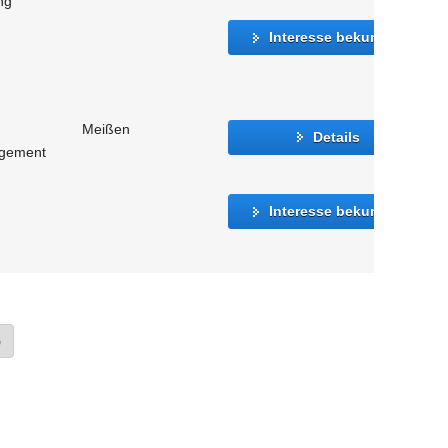
ng
Interesse bekunden
Meißen
Details
agement
Interesse bekunden
»