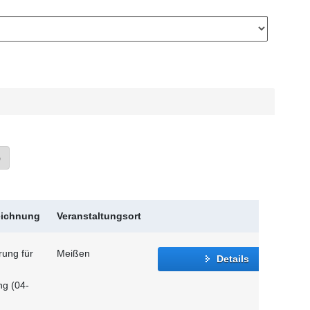
»
eichnung
Veranstaltungsort
rung für
Meißen
Details
ng (04-