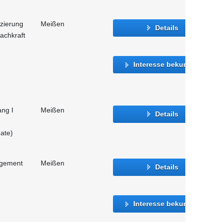
izierung
Meißen
Details
achkraft
Interesse bekunden
ang I
Meißen
Details
ate)
agement
Meißen
Details
Interesse bekunden