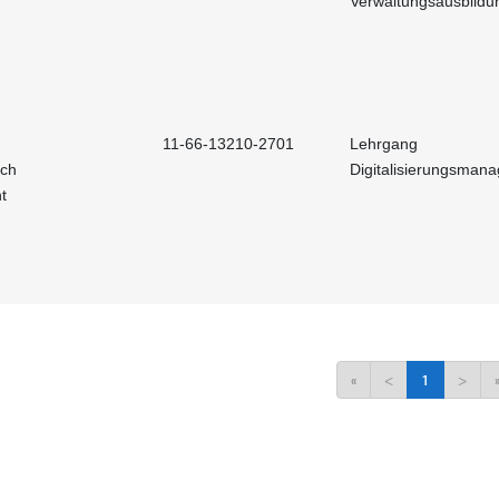
Verwaltungsausbildu
11-66-13210-2701
Lehrgang
och
Digitalisierungsman
t
«
<
1
>