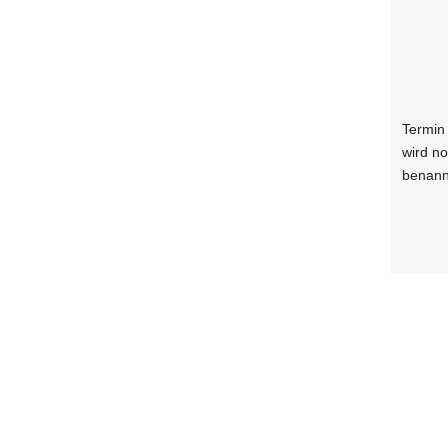
Termin
wird n
benann