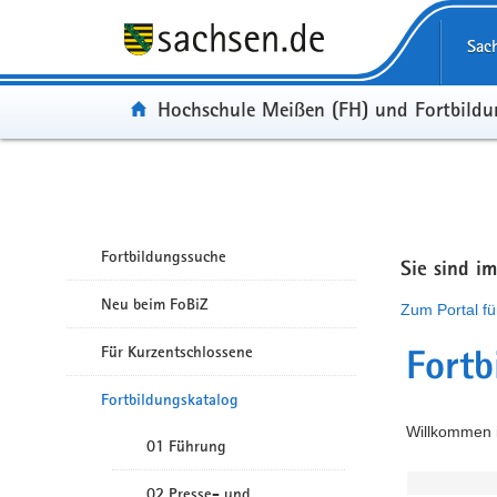
Portalübergreifende Navigation
Sac
Portal:
Hochschule Meißen (FH) und Fortbild
Fortbildungssuche
Sie sind i
Neu beim FoBiZ
Zum Portal fü
Für Kurzentschlossene
Fortb
Fortbildungskatalog
Willkommen i
01 Führung
02 Presse- und