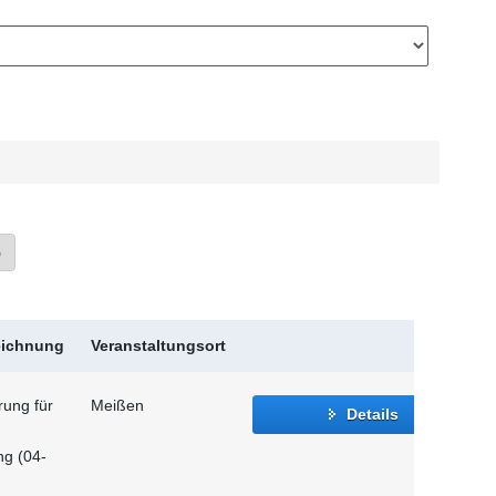
»
eichnung
Veranstaltungsort
rung für
Meißen
Details
ng (04-