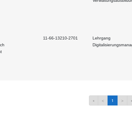
Verwaltungsausbildu
11-66-13210-2701
Lehrgang
och
Digitalisierungsman
t
«
<
1
>