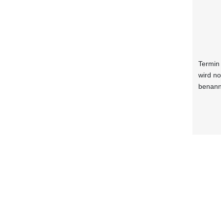
Termin
wird n
benann