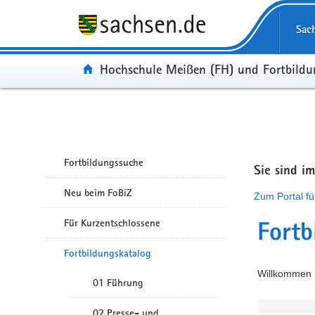
Portalübergreifende Navigation
Sac
Portal:
Hochschule Meißen (FH) und Fortbild
Fortbildungssuche
Sie sind i
Neu beim FoBiZ
Zum Portal fü
Für Kurzentschlossene
Fortb
Fortbildungskatalog
Willkommen i
01 Führung
02 Presse- und