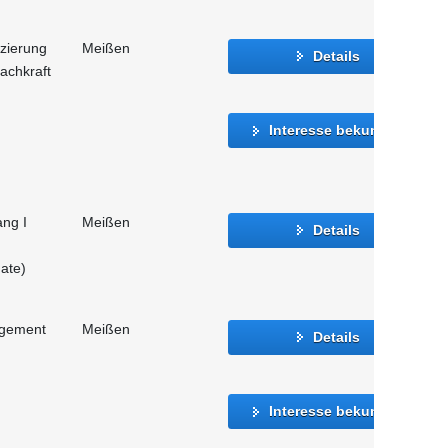
izierung
Meißen
Details
achkraft
Interesse bekunden
ang I
Meißen
Details
ate)
agement
Meißen
Details
Interesse bekunden