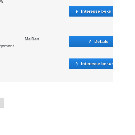
ng
Interesse bekunden
Meißen
Details
agement
Interesse bekunden
»