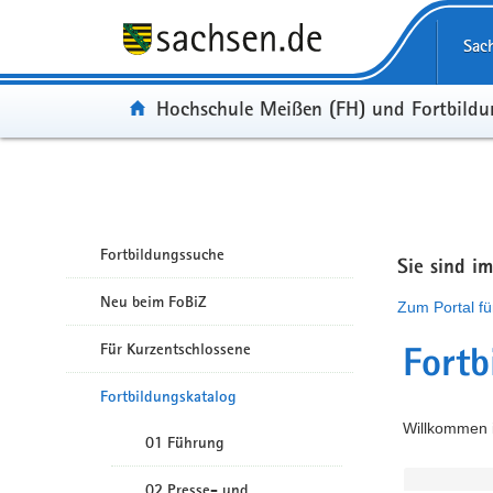
Portalübergreifende Navigation
Sac
Portal:
Hochschule Meißen (FH) und Fortbild
Fortbildungssuche
Sie sind i
Neu beim FoBiZ
Zum Portal fü
Für Kurzentschlossene
Fortb
Fortbildungskatalog
Willkommen i
01 Führung
02 Presse- und