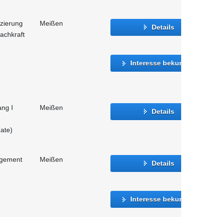
izierung
Meißen
Details
achkraft
Interesse bekunden
ang I
Meißen
Details
ate)
agement
Meißen
Details
Interesse bekunden