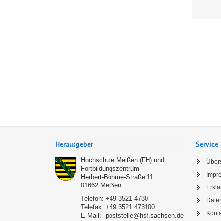
Service
Herausgeber
Service
Hochschule Meißen (FH) und
Übers
Fortbildungszentrum
Impr
Herbert-Böhme-Straße 11
01662
Meißen
Erklä
Telefon:
+49 3521 4730
Date
Telefax:
+49 3521 473100
Konta
E-Mail:
poststelle@hsf.sachsen.de