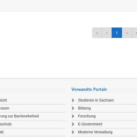
«
<
1
>
Verwandte Portale
icht
Studieren in Sachsen
essum
Bildung
rung zur Barrierefreiheit
Forschung
nschutz
E-Government
kt
Moderne Verwaltung