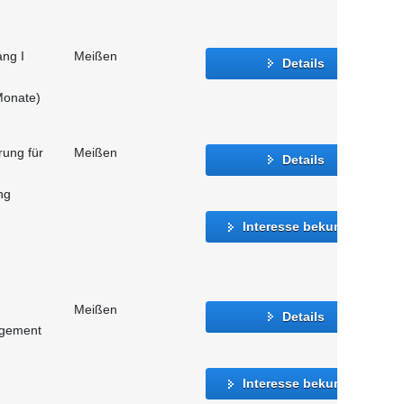
ang I
Meißen
Details
Monate)
rung für
Meißen
Details
ng
Interesse bekunden
Meißen
Details
agement
Interesse bekunden