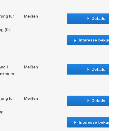
rung für
Meißen
Details
ng (04-
Interesse bekunden
ang I
Meißen
Details
eitraum:
rung für
Meißen
Details
ng
Interesse bekunden