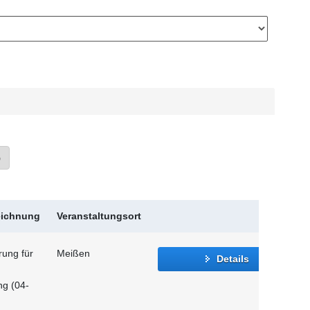
»
eichnung
Veranstaltungsort
rung für
Meißen
Details
ng (04-