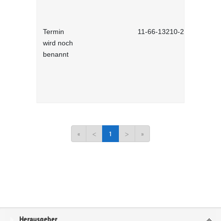
Termin
11-66-13210-2701
wird noch
benannt
«
<
1
>
»
Service
Herausgeber